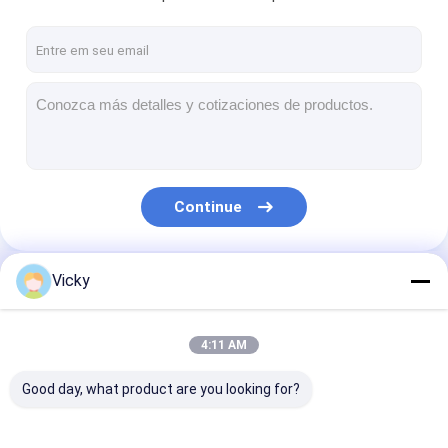
Continue
Vicky
Nossas Categorias
4:11 AM
Good day, what product are you looking for?