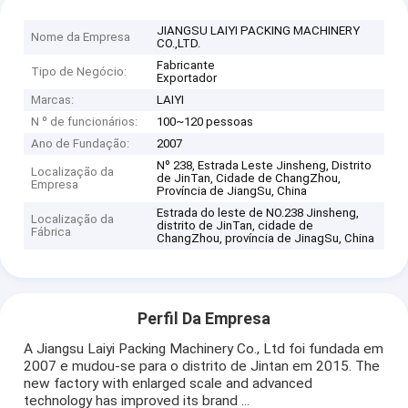
JIANGSU LAIYI PACKING MACHINERY
Nome da Empresa
CO.,LTD.
Fabricante
Tipo de Negócio:
Exportador
Marcas:
LAIYI
N º de funcionários:
100~120 pessoas
Ano de Fundação:
2007
Nº 238, Estrada Leste Jinsheng, Distrito
Localização da
de JinTan, Cidade de ChangZhou,
Empresa
Província de JiangSu, China
Estrada do leste de NO.238 Jinsheng,
Localização da
distrito de JinTan, cidade de
Fábrica
ChangZhou, província de JinagSu, China
Perfil Da Empresa
A Jiangsu Laiyi Packing Machinery Co., Ltd foi fundada em
2007 e mudou-se para o distrito de Jintan em 2015. The
new factory with enlarged scale and advanced
technology has improved its brand ...