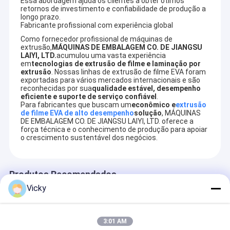
Essa abordagem ajuda os clientes a obter ótimos
Máquina de revestimento da extrusão
melhor através de soluções mais inteligentes, eficientes
retornos de investimento e confiabilidade de produção a
e confiáveis.
longo prazo.
Fabricante profissional com experiência global
máquina de revestimento de papel
Como fornecedor profissional de máquinas de
extrusão,
MÁQUINAS DE EMBALAGEM CO. DE JIANGSU
O dobro tomou partido máquina de estratificação
LAIYI, LTD.
acumulou uma vasta experiência
em
tecnologias de extrusão de filme e laminação por
extrusão
. Nossas linhas de extrusão de filme EVA foram
Peças da máquina da laminação
exportadas para vários mercados internacionais e são
reconhecidas por sua
qualidade estável, desempenho
eficiente e suporte de serviço confiável
.
Máquina fundida derretimento da tela
Para fabricantes que buscam um
econômico e
extrusão
de filme EVA de alto desempenho
solução
, MÁQUINAS
DE EMBALAGEM CO. DE JIANGSU LAIYI, LTD. oferece a
força técnica e o conhecimento de produção para apoiar
o crescimento sustentável dos negócios.
Produtos Recomendados
Vicky
3:01 AM