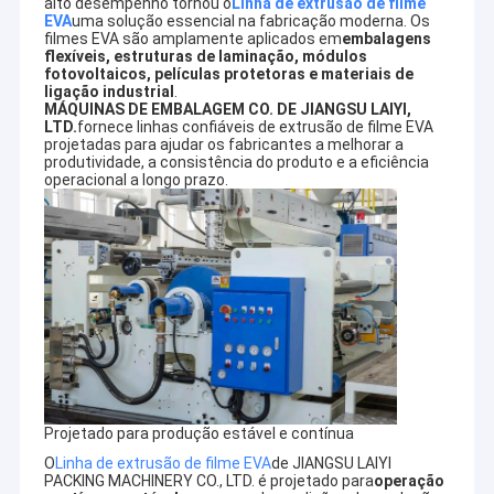
alto desempenho tornou o
Linha de extrusão de filme
EVA
uma solução essencial na fabricação moderna. Os
filmes EVA são amplamente aplicados em
embalagens
flexíveis, estruturas de laminação, módulos
fotovoltaicos, películas protetoras e materiais de
ligação industrial
.
MÁQUINAS DE EMBALAGEM CO. DE JIANGSU LAIYI,
LTD.
fornece linhas confiáveis ​​de extrusão de filme EVA
projetadas para ajudar os fabricantes a melhorar a
produtividade, a consistência do produto e a eficiência
operacional a longo prazo.
Projetado para produção estável e contínua
O
Linha de extrusão de filme EVA
de JIANGSU LAIYI
PACKING MACHINERY CO., LTD. é projetado para
operação