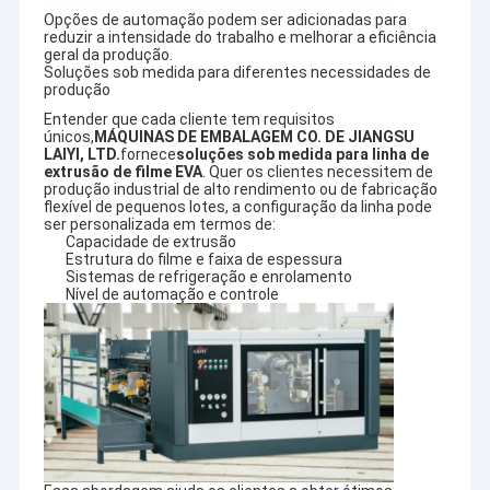
the industry leader in the forefront of China with
Opções de automação podem ser adicionadas para
Excursão da fábrica
increasing market share in China's extrusion lamination
reduzir a intensidade do trabalho e melhorar a eficiência
industry.
geral da produção.
Controle da qualidade
Soluções sob medida para diferentes necessidades de
A Laiyi constrói máquinas com baixo custo total de
produção
propriedade durante a vida útil do equipamento e menor
custo de operação.e depois construir cada uma para
Contacte-nos
Entender que cada cliente tem requisitos
especificações superiores e tolerâncias resultando em
únicos,
MÁQUINAS DE EMBALAGEM CO. DE JIANGSU
LAIYI, LTD.
fornece
soluções sob medida para linha de
qualidade insuperável do produtoO resultado é uma
Notícia
extrusão de filme EVA
. Quer os clientes necessitem de
rápida colocação em serviço, taxas de execução mais
produção industrial de alto rendimento ou de fabricação
rápidas, produtos mais qualificados, menos desperdício,
flexível de pequenos lotes, a configuração da linha pode
menos tempo de inatividade e menos reparos.As linhas
ser personalizada em termos de:
Laiyi têm um custo de exploração mais baixo e um
Capacidade de extrusão
retorno do investimento mais elevadoCom linhas de alto
Estrutura do filme e faixa de espessura
Máquina de revestimento da laminação da extrusão
desempenho e serviço confiável, estabelecemos
Sistemas de refrigeração e enrolamento
excelentes parcerias comerciais com mais de 600
Nível de automação e controle
Máquina de estratificação da extrusão
clientes em todo o mundo.
Na Laiyi, somos apaixonados por ajudar os nossos
máquina de estratificação do filme
clientes a melhorar os seus produtos; somos
apaixonados pelas nossas contribuições para a ciência
da laminação por extrusão;e somos apaixonados pelas
máquina plástica da laminação
nossas contribuições para melhorar a qualidade de vida
através dos produtos que fabricamosCom base na nossa
Máquina da laminação do revestimento
experiência na indústria de laminação por extrusão,
juntamente com mais parceiros, vamos criar um futuro