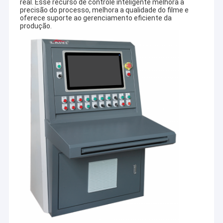
real. Esse recurso de controle inteligente melhora a
precisão do processo, melhora a qualidade do filme e
oferece suporte ao gerenciamento eficiente da
produção.
Casa
A Jiangsu Laiyi Packing Machinery Co., Ltd foi fundada em
Produtos
2007 e mudou-se para o distrito de Jintan em 2015. The
new factory with enlarged scale and advanced
Sobre nós
technology has improved its brand influence and become