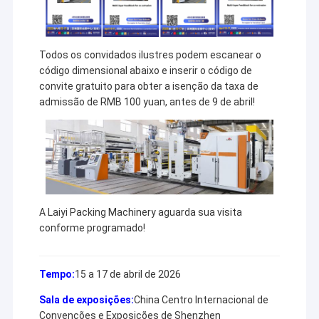
Todos os convidados ilustres podem escanear o
código dimensional abaixo e inserir o código de
convite gratuito para obter a isenção da taxa de
admissão de RMB 100 yuan, antes de 9 de abril!
A Laiyi Packing Machinery aguarda sua visita
conforme programado!
Casa
A Jiangsu Laiyi Packing Machinery Co., Ltd foi fundada em
Produtos
Tempo:
15 a 17 de abril de 2026
2007 e mudou-se para o distrito de Jintan em 2015. The
new factory with enlarged scale and advanced
Sala de exposições:
China Centro Internacional de
Sobre nós
technology has improved its brand influence and become
Convenções e Exposições de Shenzhen