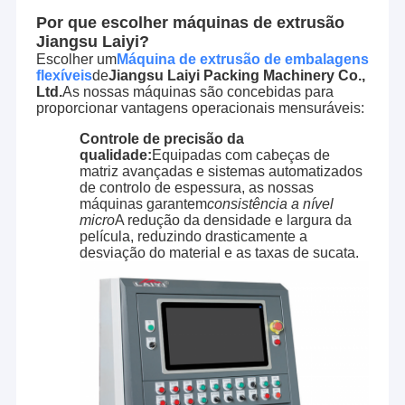
Por que escolher máquinas de extrusão
Jiangsu Laiyi?
Escolher um
Máquina de extrusão de embalagens
flexíveis
de
Jiangsu Laiyi Packing Machinery Co.,
Ltd.
As nossas máquinas são concebidas para
proporcionar vantagens operacionais mensuráveis:
Controle de precisão da
qualidade:
Equipadas com cabeças de
matriz avançadas e sistemas automatizados
de controlo de espessura, as nossas
máquinas garantem
consistência a nível
micro
A redução da densidade e largura da
película, reduzindo drasticamente a
desviação do material e as taxas de sucata.
Casa
A Jiangsu Laiyi Packing Machinery Co., Ltd foi fundada em
Produtos
2007 e mudou-se para o distrito de Jintan em 2015. The
new factory with enlarged scale and advanced
Sobre nós
technology has improved its brand influence and become