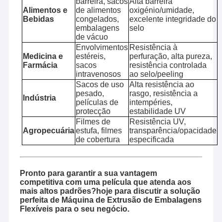
barreira, sacos
Alta barreira
Alimentos e
de alimentos
oxigénio/umidade,
Bebidas
congelados,
excelente integridade do
embalagens
selo
de vácuo
Envolvimentos
Resistência à
Medicina e
estéreis,
perfuração, alta pureza,
Farmácia
sacos
resistência controlada
intravenosos
ao selo/peeling
Sacos de uso
Alta resistência ao
pesado,
rasgo, resistência a
Indústria
películas de
intempéries,
protecção
estabilidade UV
Filmes de
Resistência UV,
Agropecuária
estufa, filmes
transparência/opacidade
de cobertura
especificada
Pronto para garantir a sua vantagem
competitiva com uma película que atenda aos
mais altos padrões?hoje para discutir a solução
perfeita de Máquina de Extrusão de Embalagens
Flexíveis para o seu negócio.