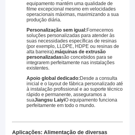
equipamento mantém uma qualidade de
Máquina de revestimento da extrusão
melhor através de soluções mais inteligentes, eficientes
filme excepcional mesmo em velocidades
e confiáveis.
operacionais máximas, maximizando a sua
máquina de revestimento de papel
produção diária.
Personalização sem igual:
Fornecemos
O dobro tomou partido máquina de estratificação
soluções personalizadas para atender às
suas necessidades específicas de resinas
Peças da máquina da laminação
(por exemplo, LLDPE, HDPE ou resinas de
alta barreira).
máquinas de extrusão
Máquina fundida derretimento da tela
personalizadas
são concebidos para se
integrarem perfeitamente nas instalações
existentes.
Apoio global dedicado:
Desde a consulta
inicial e o layout de fábrica personalizado até
à instalação profissional e ao suporte técnico
rápido e permanente, asseguramos a
sua
Jiangsu Laiyi
O equipamento funciona
perfeitamente em todo o mundo.
Aplicações: Alimentação de diversas