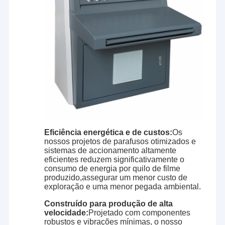
the industry leader in the forefront of China with
Excursão da fábrica
increasing market share in China's extrusion lamination
industry.
Controle da qualidade
A Laiyi constrói máquinas com baixo custo total de
propriedade durante a vida útil do equipamento e menor
custo de operação.e depois construir cada uma para
Contacte-nos
especificações superiores e tolerâncias resultando em
qualidade insuperável do produtoO resultado é uma
Notícia
rápida colocação em serviço, taxas de execução mais
rápidas, produtos mais qualificados, menos desperdício,
menos tempo de inatividade e menos reparos.As linhas
Laiyi têm um custo de exploração mais baixo e um
retorno do investimento mais elevadoCom linhas de alto
Máquina de revestimento da laminação da extrusão
desempenho e serviço confiável, estabelecemos
Eficiência energética e de custos:
Os
excelentes parcerias comerciais com mais de 600
nossos projetos de parafusos otimizados e
Máquina de estratificação da extrusão
clientes em todo o mundo.
sistemas de accionamento altamente
eficientes reduzem significativamente o
Na Laiyi, somos apaixonados por ajudar os nossos
máquina de estratificação do filme
consumo de energia por quilo de filme
clientes a melhorar os seus produtos; somos
produzido,assegurar um menor custo de
apaixonados pelas nossas contribuições para a ciência
exploração e uma menor pegada ambiental.
da laminação por extrusão;e somos apaixonados pelas
máquina plástica da laminação
nossas contribuições para melhorar a qualidade de vida
Construído para produção de alta
através dos produtos que fabricamosCom base na nossa
Máquina da laminação do revestimento
velocidade:
Projetado com componentes
experiência na indústria de laminação por extrusão,
robustos e vibrações mínimas, o nosso
juntamente com mais parceiros, vamos criar um futuro