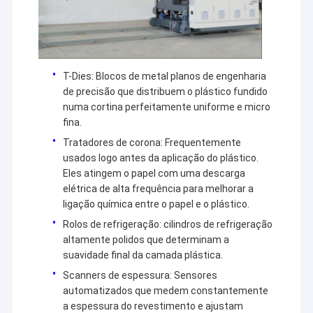
Máquina de revestimento da extrusão
melhor através de soluções mais inteligentes, eficientes
e confiáveis.
máquina de revestimento de papel
O dobro tomou partido máquina de estratificação
T-Dies: Blocos de metal planos de engenharia
de precisão que distribuem o plástico fundido
Peças da máquina da laminação
numa cortina perfeitamente uniforme e micro
fina.
Máquina fundida derretimento da tela
Tratadores de corona: Frequentemente
usados logo antes da aplicação do plástico.
Eles atingem o papel com uma descarga
elétrica de alta frequência para melhorar a
ligação química entre o papel e o plástico.
Rolos de refrigeração: cilindros de refrigeração
altamente polidos que determinam a
suavidade final da camada plástica.
Scanners de espessura: Sensores
automatizados que medem constantemente
a espessura do revestimento e ajustam