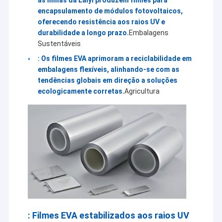
Máquina de revestimento da extrusão
melhor através de soluções mais inteligentes, eficientes
encapsulamento de módulos fotovoltaicos,
e confiáveis.
oferecendo resistência aos raios UV e
máquina de revestimento de papel
durabilidade a longo prazo.
Embalagens
Sustentáveis
O dobro tomou partido máquina de estratificação
: Os filmes EVA aprimoram a reciclabilidade em
embalagens flexíveis, alinhando-se com as
Peças da máquina da laminação
tendências globais em direção a soluções
ecologicamente corretas.
Agricultura
Máquina fundida derretimento da tela
: Filmes EVA estabilizados aos raios UV