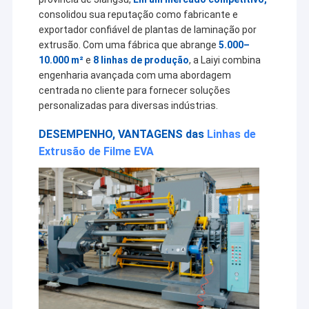
consolidou sua reputação como fabricante e
exportador confiável de plantas de laminação por
extrusão. Com uma fábrica que abrange
5.000–
10.000 m²
e
8 linhas de produção
, a Laiyi combina
engenharia avançada com uma abordagem
centrada no cliente para fornecer soluções
personalizadas para diversas indústrias.
DESEMPENHO, VANTAGENS das
Linhas de
Extrusão de Filme EVA
Casa
A Jiangsu Laiyi Packing Machinery Co., Ltd foi fundada em
Produtos
2007 e mudou-se para o distrito de Jintan em 2015. The
new factory with enlarged scale and advanced
Sobre nós
technology has improved its brand influence and become