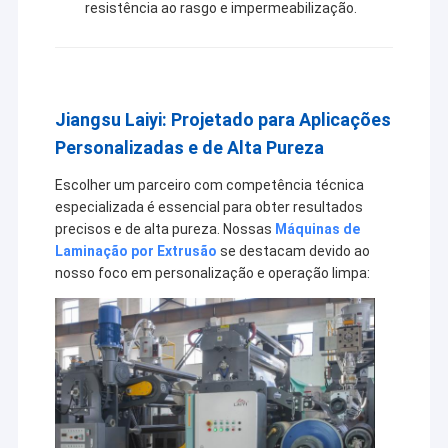
resistência ao rasgo e impermeabilização.
Máquina de revestimento da extrusão
melhor através de soluções mais inteligentes, eficientes
e confiáveis.
máquina de revestimento de papel
O dobro tomou partido máquina de estratificação
Jiangsu Laiyi: Projetado para Aplicações
Peças da máquina da laminação
Personalizadas e de Alta Pureza
Escolher um parceiro com competência técnica
Máquina fundida derretimento da tela
especializada é essencial para obter resultados
precisos e de alta pureza. Nossas
Máquinas de
Laminação por Extrusão
se destacam devido ao
nosso foco em personalização e operação limpa: