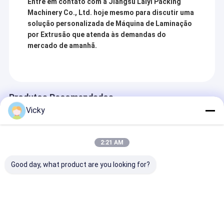
Entre em contato com a Jiangsu Laiyi Packing
Machinery Co., Ltd. hoje mesmo para discutir uma
solução personalizada de Máquina de Laminação
por Extrusão que atenda às demandas do
mercado de amanhã.
Produtos Recomendados
Vicky
2:21 AM
Good day, what product are you looking for?
Máquina flexível de
Máquina de
Máquina de
extrusão e
laminação e
Laminação de 
laminação de
extrusão de
de Alta Função
pacotes de
embalagens
Fábrica Origin
coextrusão em
assépticas de
Enviar inquérito
Enviar inquérito
Enviar inqu