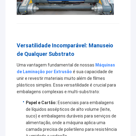
Versatilidade Incomparável: Manuseio
de Qualquer Substrato
Uma vantagem fundamental de nossas
Máquinas
de Laminação por Extrusão
é sua capacidade de
unir e revestir materiais muito além de filmes
plásticos simples. Essa versatilidade é crucial para
embalagens complexas e multi-substrato:
Casa
Papel e Cartão:
Essenciais para embalagens
de líquidos assépticos de alto volume (leite,
A Jiangsu Laiyi Packing Machinery Co., Ltd foi fundada em
Produtos
suco) e embalagens duráveis para serviços de
2007 e mudou-se para o distrito de Jintan em 2015. The
alimentação, onde a máquina aplica uma
new factory with enlarged scale and advanced
Sobre nós
camada precisa de polietileno para resistência
technology has improved its brand influence and become
à umidade e vedação.