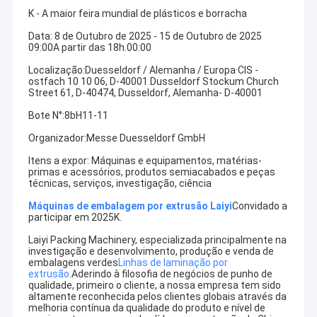
K - A maior feira mundial de plásticos e borracha
Data: 8 de Outubro de 2025 - 15 de Outubro de 2025
09:00A partir das 18h.00:00
Localização:Duesseldorf / Alemanha / Europa·CIS -
ostfach 10 10 06, D-40001 Dusseldorf Stockum Church
Street 61, D-40474, Dusseldorf, Alemanha- D-40001
Bote N°:8bH11-11
Organizador:Messe Duesseldorf GmbH
Itens a expor: Máquinas e equipamentos, matérias-
primas e acessórios, produtos semiacabados e peças
técnicas, serviços, investigação, ciência
Máquinas de embalagem por extrusão Laiyi
Convidado a
participar em 2025K.
Laiyi Packing Machinery, especializada principalmente na
investigação e desenvolvimento, produção e venda de
embalagens verdes
Linhas de laminação por
extrusão
.Aderindo à filosofia de negócios de punho de
qualidade, primeiro o cliente, a nossa empresa tem sido
altamente reconhecida pelos clientes globais através da
melhoria contínua da qualidade do produto e nível de