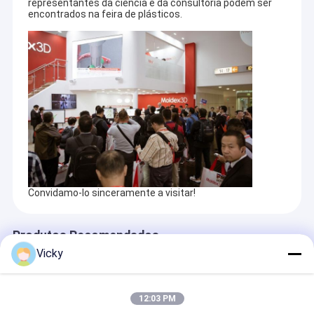
representantes da ciência e da consultoria podem ser
Máquina de revestimento da extrusão
melhor através de soluções mais inteligentes, eficientes
encontrados na feira de plásticos.
e confiáveis.
máquina de revestimento de papel
O dobro tomou partido máquina de estratificação
Peças da máquina da laminação
Máquina fundida derretimento da tela
Convidamo-lo sinceramente a visitar!
Produtos Recomendados
Vicky
12:03 PM