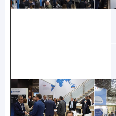
Casa
A Jiangsu Laiyi Packing Machinery Co., Ltd foi fundada em
Produtos
2007 e mudou-se para o distrito de Jintan em 2015. The
new factory with enlarged scale and advanced
Sobre nós
technology has improved its brand influence and become