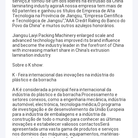
serviço,e tornou-se um dos líderes na extrusão da China
laminating industy agoraA nossa empresa tem mais de
60 patentes e ganhou os títulos de Empresa de Alta
Tecnologia na Província de Jlangsu, "Empresa Científica
e Tecnológica de Jiangsu","AAA Credit Raling do Banco do
Povo da China" e muitos outros azulejos honorários.
Jiangsu Laiyi Packing Machinery enlarged scale and
advanced technology has improved its brand influence
and become the industry leader in the forefront of China
with increasing market share in China's extrusion
lamination industry.
Sobre o K show:
K - Feira internacional das inovações na indústria do
plástico e da borracha
A K é considerada a principal feira internacional da
indústria do plástico e da borracha.Processamento e
setores conexos, como a engenharia mecânica, indústria
automóvel, electrónica, tecnologia médica,O programa
de investigação e de desenvolvimento da União Europeia
para a indústria de embalagens e a indústria da
construção de todo o mundo para conhecer as últimas
inovações e estabelecer valiosos contactosSerá
apresentada uma vasta gama de produtos e serviços
nos domínios das máquinas, equipamentos, matérias-