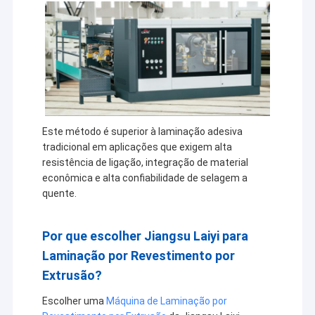
Este método é superior à laminação adesiva
tradicional em aplicações que exigem alta
resistência de ligação, integração de material
econômica e alta confiabilidade de selagem a
quente.
Por que escolher Jiangsu Laiyi para
Casa
Laminação por Revestimento por
A Jiangsu Laiyi Packing Machinery Co., Ltd foi fundada em
Produtos
Extrusão?
2007 e mudou-se para o distrito de Jintan em 2015. The
new factory with enlarged scale and advanced
Sobre nós
Escolher uma
Máquina de Laminação por
technology has improved its brand influence and become