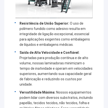
Máquina de revestimento da extrusão
melhor através de soluções mais inteligentes, eficientes
e confiáveis.
máquina de revestimento de papel
Resistência de União Superior:
O uso de
O dobro tomou partido máquina de estratificação
polímero fundido como adesivo resulta em
integridade de ligação excepcional, essencial
Peças da máquina da laminação
para aplicações exigentes como embalagens
de líquidos e embalagens médicas.
Máquina fundida derretimento da tela
Saída de Alta Velocidade e Confiável:
Projetadas para produção contínua e de alto
volume, nossas laminadoras minimizam o
tempo de inatividade e operam em velocidades
superiores, aumentando sua capacidade geral
de fabricação e reduzindo os custos por
unidade.
Versatilidade Máxima:
Nossos equipamentos
podem lidar com diversos substratos, incluindo
papelão, tecidos tecidos, não tecidos, folha e