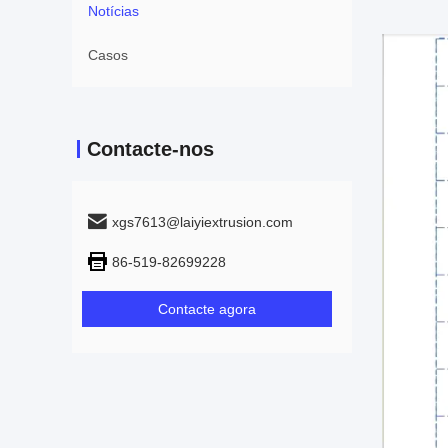
Notícias
Casos
Contacte-nos
xgs7613@laiyiextrusion.com
86-519-82699228
Contacte agora