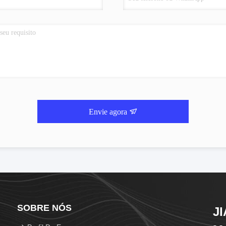
Envie agora
SOBRE NÓS
J