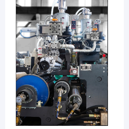
the industry leader in the forefront of China with
Excursão da fábrica
increasing market share in China's extrusion lamination
industry.
Controle da qualidade
A Laiyi constrói máquinas com baixo custo total de
propriedade durante a vida útil do equipamento e menor
custo de operação.e depois construir cada uma para
Contacte-nos
especificações superiores e tolerâncias resultando em
qualidade insuperável do produtoO resultado é uma
Notícia
rápida colocação em serviço, taxas de execução mais
rápidas, produtos mais qualificados, menos desperdício,
menos tempo de inatividade e menos reparos.As linhas
Laiyi têm um custo de exploração mais baixo e um
retorno do investimento mais elevadoCom linhas de alto
Máquina de revestimento da laminação da extrusão
desempenho e serviço confiável, estabelecemos
excelentes parcerias comerciais com mais de 600
Máquina de estratificação da extrusão
clientes em todo o mundo.
Na Laiyi, somos apaixonados por ajudar os nossos
máquina de estratificação do filme
clientes a melhorar os seus produtos; somos
apaixonados pelas nossas contribuições para a ciência
da laminação por extrusão;e somos apaixonados pelas
máquina plástica da laminação
nossas contribuições para melhorar a qualidade de vida
através dos produtos que fabricamosCom base na nossa
Máquina da laminação do revestimento
experiência na indústria de laminação por extrusão,
juntamente com mais parceiros, vamos criar um futuro