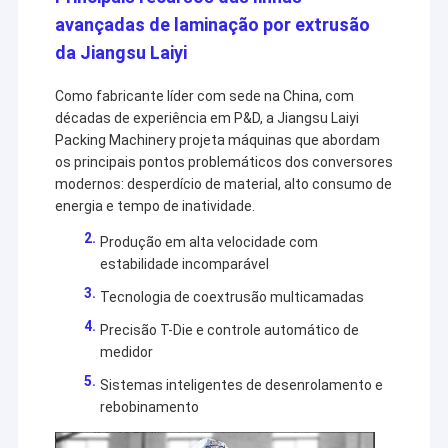
avançadas de laminação por extrusão
da Jiangsu Laiyi
Como fabricante líder com sede na China, com
décadas de experiência em P&D, a Jiangsu Laiyi
Packing Machinery projeta máquinas que abordam
os principais pontos problemáticos dos conversores
modernos: desperdício de material, alto consumo de
energia e tempo de inatividade.
Produção em alta velocidade com
estabilidade incomparável
Tecnologia de coextrusão multicamadas
Precisão T-Die e controle automático de
Casa
medidor
A Jiangsu Laiyi Packing Machinery Co., Ltd foi fundada em
Produtos
Sistemas inteligentes de desenrolamento e
2007 e mudou-se para o distrito de Jintan em 2015. The
rebobinamento
new factory with enlarged scale and advanced
Sobre nós
technology has improved its brand influence and become