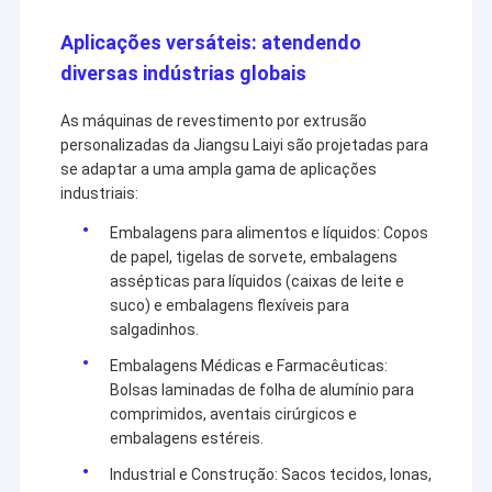
Máquina de revestimento da extrusão
melhor através de soluções mais inteligentes, eficientes
e confiáveis.
Aplicações versáteis: atendendo
máquina de revestimento de papel
diversas indústrias globais
O dobro tomou partido máquina de estratificação
As máquinas de revestimento por extrusão
personalizadas da Jiangsu Laiyi são projetadas para
Peças da máquina da laminação
se adaptar a uma ampla gama de aplicações
industriais:
Máquina fundida derretimento da tela
Embalagens para alimentos e líquidos: Copos
de papel, tigelas de sorvete, embalagens
assépticas para líquidos (caixas de leite e
suco) e embalagens flexíveis para
salgadinhos.
Embalagens Médicas e Farmacêuticas:
Bolsas laminadas de folha de alumínio para
comprimidos, aventais cirúrgicos e
embalagens estéreis.
Industrial e Construção: Sacos tecidos, lonas,