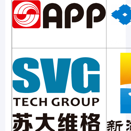
the industry leader in the forefront of China with
Excursão da fábrica
increasing market share in China's extrusion lamination
industry.
Controle da qualidade
A Laiyi constrói máquinas com baixo custo total de
propriedade durante a vida útil do equipamento e menor
custo de operação.e depois construir cada uma para
Contacte-nos
especificações superiores e tolerâncias resultando em
qualidade insuperável do produtoO resultado é uma
Notícia
rápida colocação em serviço, taxas de execução mais
rápidas, produtos mais qualificados, menos desperdício,
menos tempo de inatividade e menos reparos.As linhas
Laiyi têm um custo de exploração mais baixo e um
retorno do investimento mais elevadoCom linhas de alto
Máquina de revestimento da laminação da extrusão
desempenho e serviço confiável, estabelecemos
excelentes parcerias comerciais com mais de 600
Máquina de estratificação da extrusão
clientes em todo o mundo.
Na Laiyi, somos apaixonados por ajudar os nossos
máquina de estratificação do filme
clientes a melhorar os seus produtos; somos
apaixonados pelas nossas contribuições para a ciência
da laminação por extrusão;e somos apaixonados pelas
máquina plástica da laminação
nossas contribuições para melhorar a qualidade de vida
através dos produtos que fabricamosCom base na nossa
Máquina da laminação do revestimento
experiência na indústria de laminação por extrusão,
juntamente com mais parceiros, vamos criar um futuro