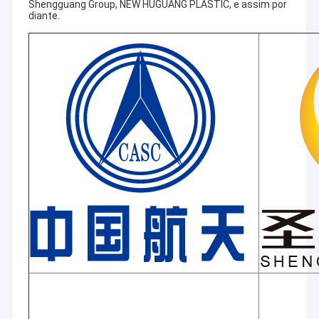
Shengguang Group, NEW HUGUANG PLASTIC, e assim por
diante.
Casa
A Jiangsu Laiyi Packing Machinery Co., Ltd foi fundada em
Produtos
2007 e mudou-se para o distrito de Jintan em 2015. The
new factory with enlarged scale and advanced
Sobre nós
technology has improved its brand influence and become