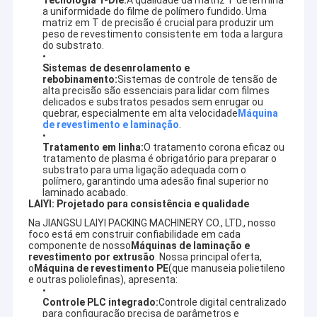
a uniformidade do filme de polímero fundido. Uma
matriz em T de precisão é crucial para produzir um
peso de revestimento consistente em toda a largura
do substrato.
Sistemas de desenrolamento e
rebobinamento:
Sistemas de controle de tensão de
alta precisão são essenciais para lidar com filmes
delicados e substratos pesados ​​sem enrugar ou
quebrar, especialmente em alta velocidade
Máquina
de revestimento e laminação
.
Tratamento em linha:
O tratamento corona eficaz ou
tratamento de plasma é obrigatório para preparar o
substrato para uma ligação adequada com o
polímero, garantindo uma adesão final superior no
laminado acabado.
LAIYI: Projetado para consistência e qualidade
Na JIANGSU LAIYI PACKING MACHINERY CO., LTD., nosso
foco está em construir confiabilidade em cada
componente de nosso
Máquinas de laminação e
revestimento por extrusão
. Nossa principal oferta,
o
Máquina de revestimento PE
(que manuseia polietileno
e outras poliolefinas), apresenta:
Controle PLC integrado:
Controle digital centralizado
para configuração precisa de parâmetros e