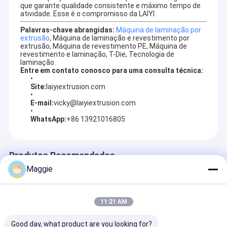
que garante qualidade consistente e máximo tempo de
atividade. Esse é o compromisso da LAIYI.
Palavras-chave abrangidas:
Máquina de laminação por
extrusão
, Máquina de laminação e revestimento por
extrusão, Máquina de revestimento PE, Máquina de
revestimento e laminação, T-Die, Tecnologia de
laminação.
Entre em contato conosco para uma consulta técnica:
Site:
laiyiextrusion.com
E-mail:
vicky@laiyiextrusion.com
WhatsApp:
+86 13921016805
Produtos Recomendados
Maggie
Casa
A Jiangsu Laiyi Packing Machinery Co., Ltd foi fundada em
Produtos
2007 e mudou-se para o distrito de Jintan em 2015. The
11:21 AM
new factory with enlarged scale and advanced
Sobre nós
technology has improved its brand influence and become
Good day, what product are you looking for?