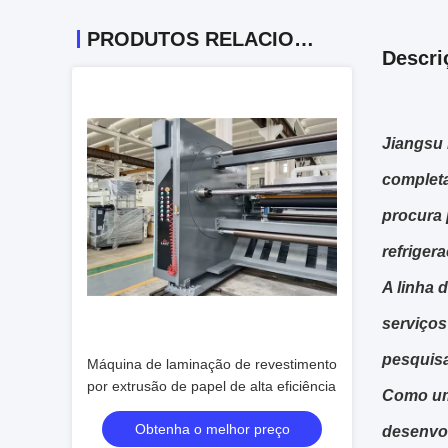
PRODUTOS RELACIONADOS
Descri
Jiangsu 
completa
procura 
refriger
A linha 
serviços
pesquis
Máquina de laminação de revestimento
por extrusão de papel de alta eficiência
Como um 
Obtenha o melhor preço
desenvol