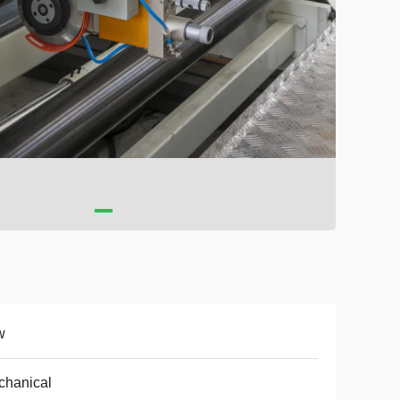
w
chanical