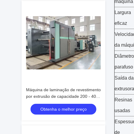
máquina
Largura
eficaz
Velocida
da máqu
Diâmetro
parafuso
Saída da
extrusor
Máquina de laminação de revestimento
por extrusão de capacidade 200 - 400
Resinas
kg/h Max. Velocidade de revestimento
Obtenha o melhor preço
200 M/min
usadas
Espessu
de