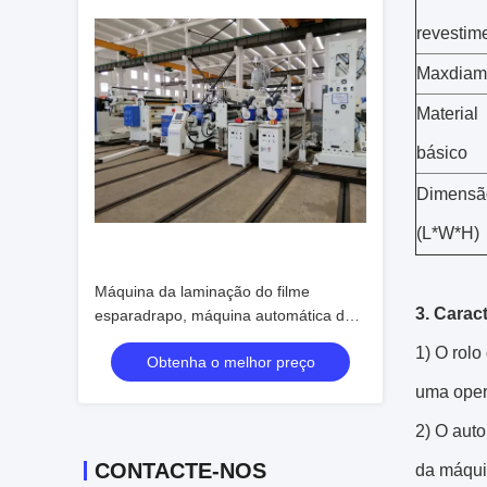
revestim
Maxdiam
Material
básico
Dimensã
(L*W*H)
Máquina da laminação do filme
3. Caract
esparadrapo, máquina automática da
laminação do cartaz do elevador
1) O rolo
Obtenha o melhor preço
uma oper
2) O auto
CONTACTE-NOS
da máqui