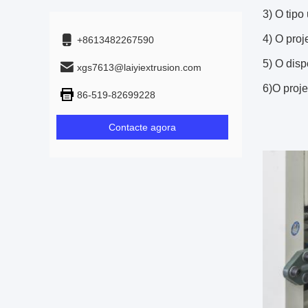
3) O tipo
4) O proj
+8613482267590
5) O dis
xgs7613@laiyiextrusion.com
6)O proje
86-519-82699228
Contacte agora