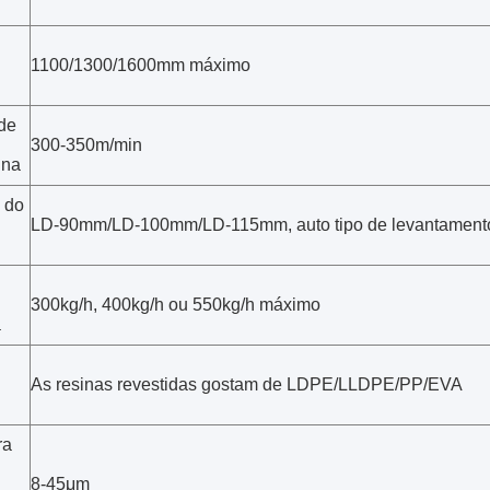
1100/1300/1600mm máximo
de
300-350m/min
ina
 do
LD-90mm/LD-100mm/LD-115mm, auto tipo de levantamento
300kg/h, 400kg/h ou 550kg/h máximo
a
As resinas revestidas gostam de LDPE/LLDPE/PP/EVA
ra
8-45μm