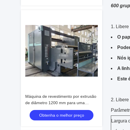
600 gru
1. Libere
O pap
Podem
Nós i
A lin
Este 
Máquina de revestimento por extrusão
2. Libere
de diâmetro 1200 mm para uma
capacidade de produção eficiente
Parâmetr
Obtenha o melhor preço
Largura 