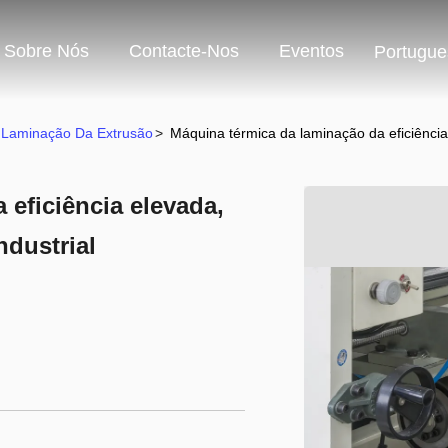
Sobre Nós
Contacte-Nos
Eventos
Portugue
 Laminação Da Extrusão
>
Máquina térmica da laminação da eficiência 
 eficiência elevada,
ndustrial