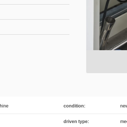
hine
condition:
ne
driven type:
me