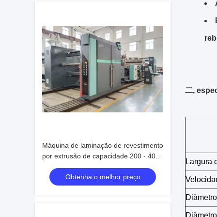
reb
二, espec
Máquina de laminação de revestimento
por extrusão de capacidade 200 - 400
Largura d
kg/h Max. Velocidade de revestimento
Obtenha o melhor preço
200 M/min
Velocida
Diâmetro
Diâmetro