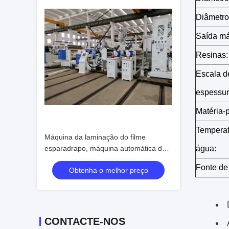
Diâmetro
Saída m
Resinas:
Escala de
espessur
Matéria-
Temperat
Máquina da laminação do filme
esparadrapo, máquina automática da
água:
laminação do cartaz do elevador
Fonte de
Obtenha o melhor preço
CONTACTE-NOS