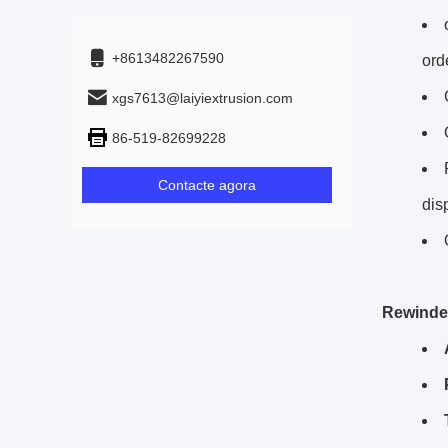
+8613482267590
ord
xgs7613@laiyiextrusion.com
86-519-82699228
Contacte agora
dis
Rewinder