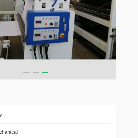
w
chanical