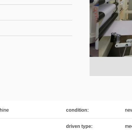
hine
condition:
ne
driven type:
me