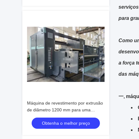
serviço
para gra
Como um 
desenvo
a força 
das máq
一, máqui
Máquina de revestimento por extrusão
de diâmetro 1200 mm para uma
capacidade de produção eficiente
Obtenha o melhor preço