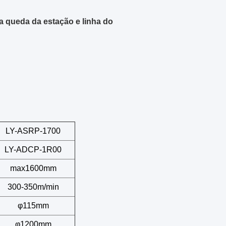
a queda da estação e linha do
LY-ASRP-1700
LY-ADCP-1R00
max1600mm
300-350m/min
φ115mm
φ1200mm