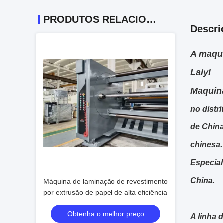
PRODUTOS RELACIONADOS
Descri
A maqui
Laiyi
Maquin
no distr
de China
chinesa.
Especial
China.
Máquina de laminação de revestimento
por extrusão de papel de alta eficiência
Obtenha o melhor preço
A linha 