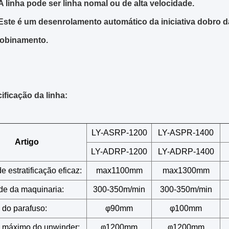
A linha pode ser linha nomal ou de alta velocidade.
Este é um desenrolamento automático da iniciativa dobro d
obinamento.
ificação da linha:
LY-ASRP-1200
LY-ASPR-1400
Artigo
LY-ADRP-1200
LY-ADRP-1400
e estratificação eficaz:
max1100mm
max1300mm
de da maquinaria:
300-350m/min
300-350m/min
 do parafuso:
φ90mm
φ100mm
 máximo do unwinder:
φ1200mm
φ1200mm