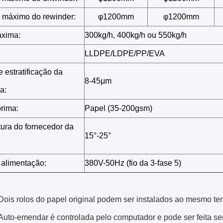
 máximo do rewinder:
φ1200mm
φ1200mm
áxima:
300kg/h, 400kg/h ou 550kg/h
LLDPE/LDPE/PP/EVA
 estratificação da
8-45μm
a:
prima:
Papel (35-200gsm)
ura do fornecedor da
15°-25°
 alimentação:
380V-50Hz (fio da 3-fase 5)
Dois rolos do papel original podem ser instalados ao mesmo te
Auto-emendar é controlada pelo computador e pode ser feita sem