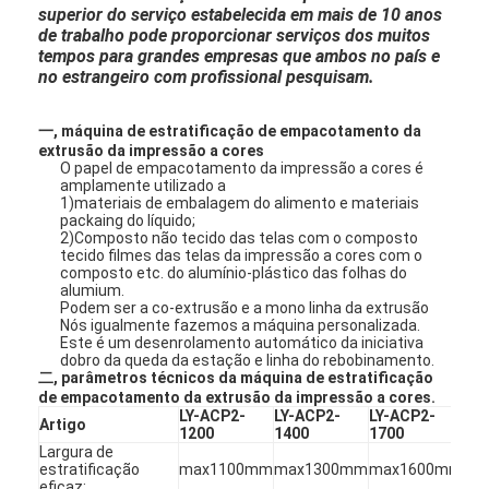
superior do serviço estabelecida em mais de 10 anos
de trabalho pode proporcionar serviços dos muitos
tempos para grandes empresas que ambos no país e
no estrangeiro com profissional pesquisam.
一, máquina de estratificação de empacotamento da
extrusão da impressão a cores
O papel de empacotamento da impressão a cores é
amplamente utilizado a
1)materiais de embalagem do alimento e materiais
packaing do líquido;
2)Composto não tecido das telas com o composto
tecido filmes das telas da impressão a cores com o
composto etc. do alumínio-plástico das folhas do
alumium.
Podem ser a co-extrusão e a mono linha da extrusão
Nós igualmente fazemos a máquina personalizada.
Este é um desenrolamento automático da iniciativa
dobro da queda da estação e linha do rebobinamento.
二, parâmetros técnicos da máquina de estratificação
de empacotamento da extrusão da impressão a cores.
LY-ACP2-
LY-ACP2-
LY-ACP2-
LY
Artigo
1200
1400
1700
22
Largura de
estratificação
max1100mm
max1300mm
max1600mm
ma
eficaz: