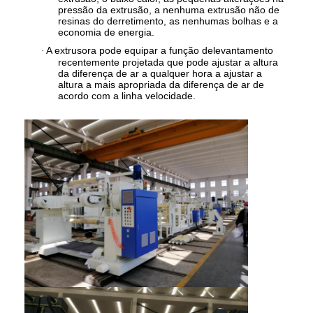
Máquina de revestimento da extrusão
pressão da extrusão, a nenhuma extrusão não de
resinas do derretimento, as nenhumas bolhas e a
economia de energia.
máquina de revestimento de papel
A extrusora pode equipar a função delevantamento
·
recentemente projetada que pode ajustar a altura
O dobro tomou partido máquina de estratificação
da diferença de ar a qualquer hora a ajustar a
altura a mais apropriada da diferença de ar de
acordo com a linha velocidade.
Peças da máquina da laminação
Máquina fundida derretimento da tela