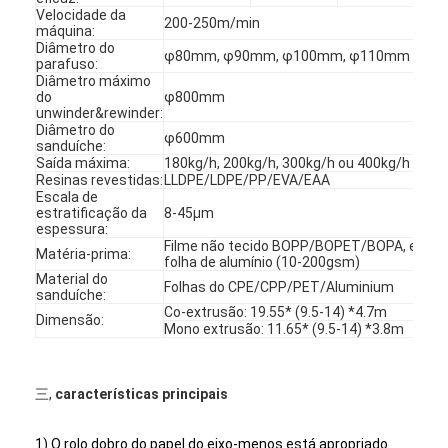
Velocidade da
200-250m/min
máquina:
Diâmetro do
φ80mm, φ90mm, φ100mm, φ110mm
parafuso:
Diâmetro máximo
do
φ800mm
unwinder&rewinder:
Diâmetro do
φ600mm
sanduíche:
Saída máxima:
180kg/h, 200kg/h, 300kg/h ou 400kg/h
Resinas revestidas:
LLDPE/LDPE/PP/EVA/EAA
Escala de
estratificação da
8-45μm
espessura:
Filme não tecido BOPP/BOPET/BOPA, etc. de
Matéria-prima:
folha de alumínio (10-200gsm)
Material do
Folhas do CPE/CPP/PET/Aluminium
sanduíche:
Co-extrusão: 19.55* (9.5-14) *4.7m
Dimensão:
Mono extrusão: 11.65* (9.5-14) *3.8m
Casa
Produtos
三,
características principais
Sobre nós
1) O rolo dobro do papel do eixo-menos está apropriado