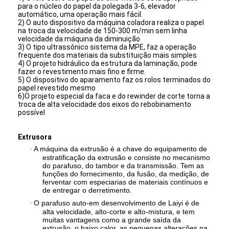
para o núcleo do papel da polegada 3-6, elevador
Excursão da fábrica
automático, uma operação mais fácil.
2) O auto dispositivo da máquina coladora realiza o papel
na troca da velocidade de 150-300 m/min sem linha
Controle da qualidade
velocidade da máquina da diminuição
3) O tipo ultrassônico sistema da MPE, faz a operação
Contacte-nos
frequente dos materiais da substituição mais simples
4) O projeto hidráulico da estrutura da laminação, pode
fazer o revestimento mais fino e firme.
Notícia
5) O dispositivo do aparamento faz os rolos terminados do
papel revestido mesmo
6)O projeto especial da faca e do rewinder de corte torna a
troca de alta velocidade dos eixos do rebobinamento
possível
Máquina de revestimento da laminação da extrusão
Extrusora
Máquina de estratificação da extrusão
A máquina da extrusão é a chave do equipamento de
·
estratificação da extrusão e consiste no mecanismo
do parafuso, do tambor e da transmissão. Tem as
máquina de estratificação do filme
funções do fornecimento, da fusão, da medição, de
ferventar com especiarias de materiais contínuos e
máquina plástica da laminação
de entregar o derretimento.
O parafuso auto-em desenvolvimento de Laiyi é de
·
alta velocidade, alto-corte e alto-mistura, e tem
Máquina da laminação do revestimento
muitas vantagens como a grande saída da
extrusão, o baixo calor, as pequenas alterações na