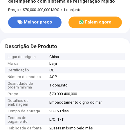
desempenho com sistema de refrigeração rápido
Preço：$70,000-400,000
MOQ：1 conjunto
Melhor preço
Falem agora.
Descrição De Produto
Lugar de origem
China
Marca
Laiyi
Certificação
CE
Número do modelo
ACP
Quantidade de
1 conjunto
ordem mínima
Preço
$70,000-400,000
Detalhes da
Empacotamento digno do mar
embalagem
Tempo de entrega
90-150 dias
Termos de
L/C, T/T
pagamento
Habilidade da fonte
20sets máximo pelo mês