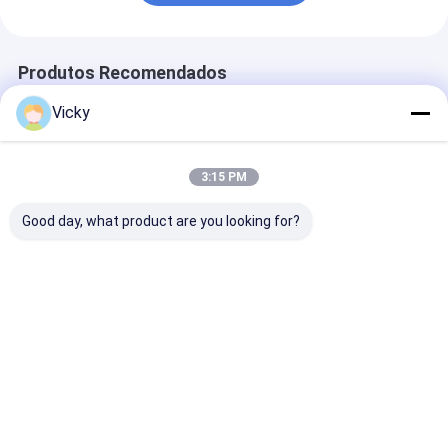
Produtos Recomendados
Vicky
3:15 PM
Good day, what product are you looking for?
Máquina de
Máquina de
Fábrica princi
laminação por
estratificação
China | Máquin
extrusão de filme de
tomada partido
laminação e
alta função e alto
dobro do filme
extrusão de fi
valor
1550mm do ANIMAL
laminador
Melhor preço
Melhor preço
Melhor pr
DE ESTIMAÇÃO de
EVA Coating do PE
Casa
Mapa do
Fale
Desktop
Site
Conosco
Site
Mapa do Site
Política de Privacidade