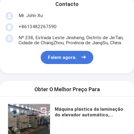
Contacto
Excursão da fábrica
Mr. John Xu
Controle da qualidade
+8613482267590
Contacte-nos
Nº 238, Estrada Leste Jinsheng, Distrito de JinTan,
Cidade de ChangZhou, Província de JiangSu, China
Notícia
Falem agora.
Máquina de revestimento da laminação da extrusão
Máquina de estratificação da extrusão
Obter O Melhor Preço Para
máquina de estratificação do filme
Máquina plástica da laminação
máquina plástica da laminação
do elevador automático,
máquina de estratificação do
Máquina da laminação do revestimento
laminador do calor da espuma
do PE