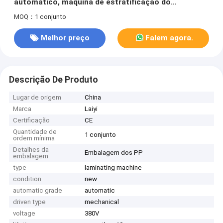
automático, máquina de estratificação do
laminador do calor da espuma do PE
MOQ：1 conjunto
Melhor preço
Falem agora.
Descrição De Produto
Lugar de origem
China
Marca
Laiyi
Certificação
CE
Quantidade de
1 conjunto
ordem mínima
Detalhes da
Embalagem dos PP
embalagem
type
laminating machine
condition
new
automatic grade
automatic
driven type
mechanical
voltage
380V