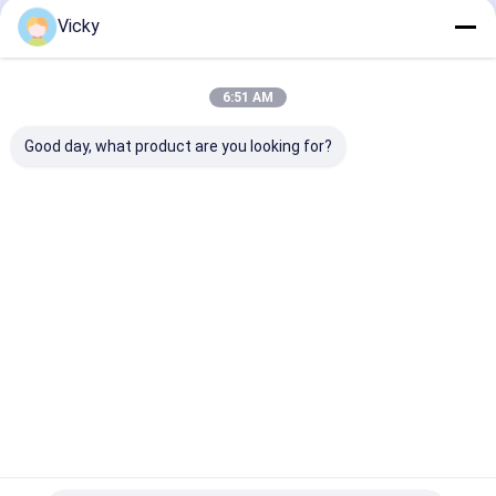
Vicky
6:51 AM
Good day, what product are you looking for?
Máquina de
LLDPE que revestem
Máquina de
laminação por
a máquina de
laminação de
extrusão de papel de
estratificação T do
revestimento 
lado único
cartão de 35gsm
extrusão de pa
1700mm morrem
alta eficiência
Melhor preço
Melhor preço
Melhor pr
Casa
Mapa do
Fale
Desktop
Site
Conosco
Site
Mapa do Site
Política de Privacidade
Qualidade
Máquina de revestimento da laminação da extrusão
Fábrica da china.Copyright © 2026 JIANGSU LAIYI PACKING
MACHINERY CO.,LTD.. All Rights Reserved.