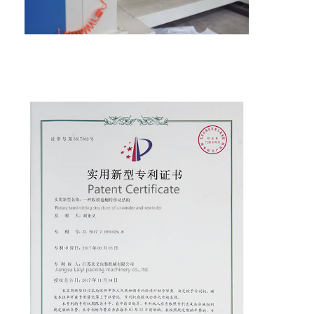
Excursão da fábrica
Controle da qualidade
Contacte-nos
Notícia
Máquina de revestimento da laminação da extrusão
Máquina de estratificação da extrusão
máquina de estratificação do filme
máquina plástica da laminação
Máquina da laminação do revestimento