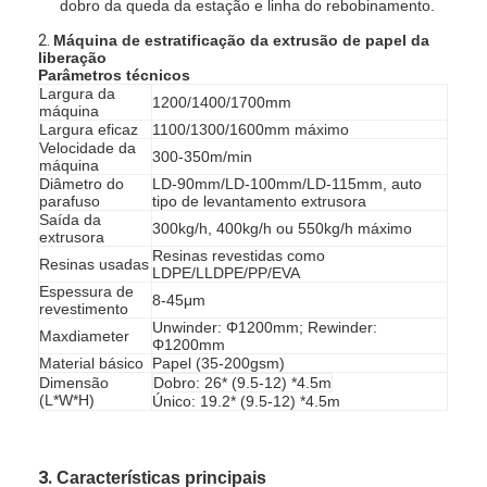
dobro da queda da estação e linha do rebobinamento.
2.
Máquina de estratificação da extrusão de papel da
liberação
Parâmetros técnicos
Largura da
1200/1400/1700mm
máquina
Largura eficaz
1100/1300/1600mm máximo
Velocidade da
300-350m/min
máquina
Diâmetro do
LD-90mm/LD-100mm/LD-115mm, auto
parafuso
tipo de levantamento extrusora
Saída da
300kg/h, 400kg/h ou 550kg/h máximo
extrusora
Resinas revestidas como
Resinas usadas
LDPE/LLDPE/PP/EVA
Espessura de
8-45μm
revestimento
Unwinder: Φ1200mm; Rewinder:
Maxdiameter
Φ1200mm
Material básico
Papel (35-200gsm)
Dimensão
Dobro: 26* (9.5-12) *4.5m
(L*W*H)
Único: 19.2* (9.5-12) *4.5m
3.
Características principais