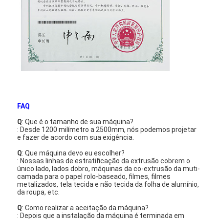
Máquina de revestimento da extrusão
máquina de revestimento de papel
O dobro tomou partido máquina de estratificação
Peças da máquina da laminação
Máquina fundida derretimento da tela
FAQ
Q
: Que é o tamanho de sua máquina?
: Desde 1200 milímetro a 2500mm, nós podemos projetar
e fazer de acordo com sua exigência.
Q
: Que máquina devo eu escolher?
: Nossas linhas de estratificação da extrusão cobrem o
único lado, lados dobro, máquinas da co-extrusão da muti-
camada para o papel rolo-baseado, filmes, filmes
metalizados, tela tecida e não tecida da folha de alumínio,
da roupa, etc.
Q
: Como realizar a aceitação da máquina?
: Depois que a instalação da máquina é terminada em