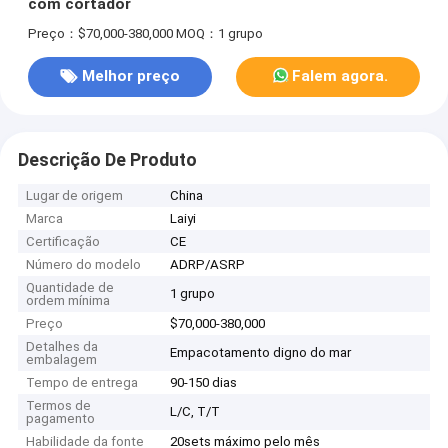
com cortador
Preço：$70,000-380,000
MOQ：1 grupo
Melhor preço
Falem agora.
Descrição De Produto
Lugar de origem
China
Marca
Laiyi
Certificação
CE
Número do modelo
ADRP/ASRP
Quantidade de
1 grupo
ordem mínima
Preço
$70,000-380,000
Detalhes da
Empacotamento digno do mar
embalagem
Tempo de entrega
90-150 dias
Termos de
L/C, T/T
pagamento
Habilidade da fonte
20sets máximo pelo mês