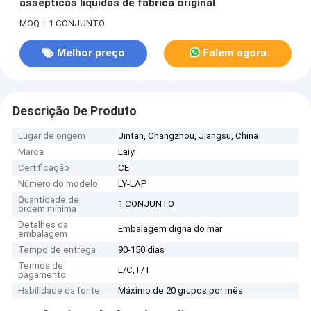
assépticas líquidas de fábrica original
MOQ：1 CONJUNTO
Melhor preço
Falem agora.
Descrição De Produto
Lugar de origem
Jintan, Changzhou, Jiangsu, China
Marca
Laiyi
Certificação
CE
Número do modelo
LY-LAP
Quantidade de
1 CONJUNTO
ordem mínima
Detalhes da
Embalagem digna do mar
embalagem
Tempo de entrega
90-150 dias
Termos de
L/C,T/T
pagamento
Habilidade da fonte
Máximo de 20 grupos por mês