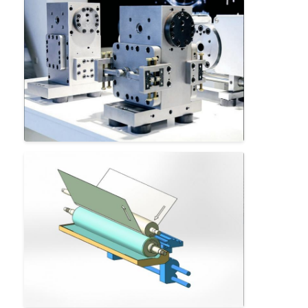
Excursão da fábrica
Controle da qualidade
Contacte-nos
Notícia
Máquina de revestimento da laminação da extrusão
Máquina de estratificação da extrusão
máquina de estratificação do filme
máquina plástica da laminação
Máquina da laminação do revestimento