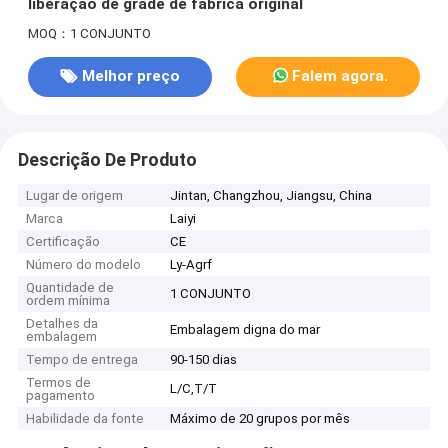
liberação de grade de fábrica original
MOQ：1 CONJUNTO
Melhor preço
Falem agora.
Descrição De Produto
Lugar de origem
Jintan, Changzhou, Jiangsu, China
Marca
Laiyi
Certificação
CE
Número do modelo
Ly-Agrf
Quantidade de
1 CONJUNTO
ordem mínima
Detalhes da
Embalagem digna do mar
embalagem
Tempo de entrega
90-150 dias
Termos de
L/C,T/T
pagamento
Habilidade da fonte
Máximo de 20 grupos por mês