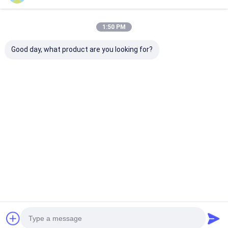
1:50 PM
Good day, what product are you looking for?
Máquina de
Máquina de
Fábrica princi
laminação por
estratificação
China | Máquin
extrusão de filme de
tomada partido
laminação e
alta função e alto
dobro do filme
extrusão de fi
valor
1550mm do ANIMAL
laminador
Melhor preço
Melhor preço
Melhor pr
DE ESTIMAÇÃO de
EVA Coating do PE
Casa
Mapa do
Fale
Desktop
Site
Conosco
Site
Mapa do Site
Política de Privacidade
Qualidade
Máquina de revestimento da laminação da extrusão
Fábrica da china.Copyright © 2026 JIANGSU LAIYI PACKING
MACHINERY CO.,LTD.. All Rights Reserved.