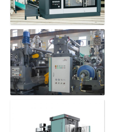
Excursão da fábrica
Controle da qualidade
Contacte-nos
Notícia
Máquina de revestimento da laminação da extrusão
Máquina de estratificação da extrusão
máquina de estratificação do filme
máquina plástica da laminação
Máquina da laminação do revestimento