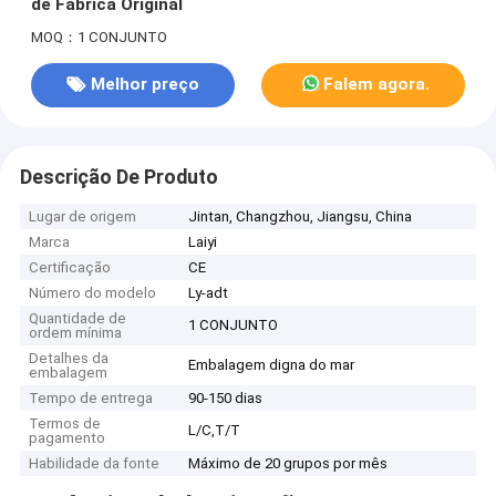
de Fábrica Original
MOQ：1 CONJUNTO
Melhor preço
Falem agora.
Descrição De Produto
Lugar de origem
Jintan, Changzhou, Jiangsu, China
Marca
Laiyi
Certificação
CE
Número do modelo
Ly-adt
Quantidade de
1 CONJUNTO
ordem mínima
Detalhes da
Embalagem digna do mar
embalagem
Tempo de entrega
90-150 dias
Termos de
L/C,T/T
pagamento
Habilidade da fonte
Máximo de 20 grupos por mês