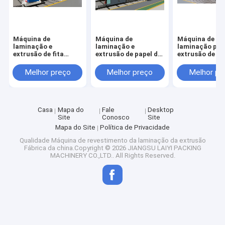
Máquina de
Máquina de
Máquina de
laminação e
laminação e
laminação por
extrusão de fita
extrusão de papel de
extrusão de pa
adesiva de alto valor
face única de alto
liberação dupl
valor
de alto valor
Melhor preço
Melhor preço
Melhor pr
Casa
Mapa do
Fale
Desktop
Site
Conosco
Site
Mapa do Site
Política de Privacidade
Qualidade
Máquina de revestimento da laminação da extrusão
Fábrica da china.Copyright © 2026 JIANGSU LAIYI PACKING
MACHINERY CO.,LTD.. All Rights Reserved.