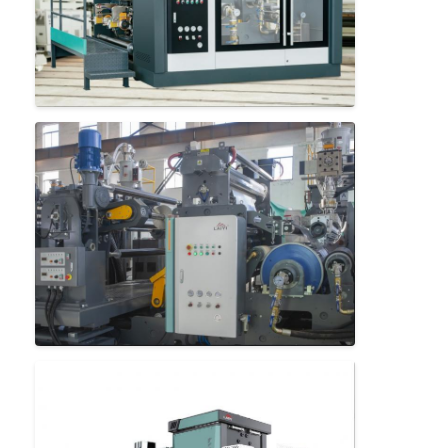
Excursão da fábrica
Controle da qualidade
Contacte-nos
Notícia
Máquina de revestimento da laminação da extrusão
Máquina de estratificação da extrusão
máquina de estratificação do filme
máquina plástica da laminação
Máquina da laminação do revestimento